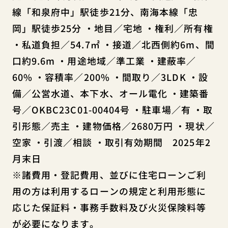
線「和泉府中」駅徒歩21分、南海本線「忠
岡」駅徒歩25分 ・地目／宅地 ・権利／所有権
・私道負担／54.7㎡ ・接道／北西側約6m、間
口約9.6m ・用途地域／準工業 ・建蔽率／
60% ・容積率／200% ・間取り／3LDK ・設
備／公営水道、本下水、オール電化 ・建築番
号／OKBC23C01-00404号 ・駐車場／有 ・取
引形態／売主 ・建物価格／2680万円 ・現状／
空家 ・引渡／相談 ・取引有効期間 2025年2
月末日
※諸費用・登記費用、並びに住宅ローンご利
用の方は利用するローンの規定と利用形態に
応じた保証料・事務手数料及び火災保険料等
が必要になります。