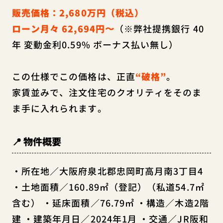
販売価格：2,680万円（税込）
ローン月々 62,694円〜
（※弊社提携銀行 40
年 変動金利0.59% ボーナス払い無し）
この仕様でこの価格は、正直
“破格”
。
家賃並みで、注文住宅のクオリティをそのま
ま手に入れられます。
📍 物件概要
・所在地／大阪府泉北郡忠岡町高月南3丁目4
・土地面積／160.89㎡（登記）（私道54.7㎡
含む） ・延床面積／76.79㎡ ・構造／木造2階
建 ・建築年月日／2024年1月 ・交通／JR阪和