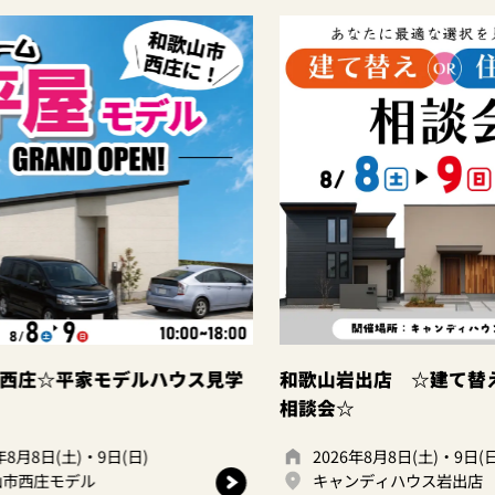
ス見学
和歌山岩出店 ☆建て替えor住み替え
大阪
相談会☆
2026年8月8日(土)・9日(日)
2
キャンディハウス岩出店
キ