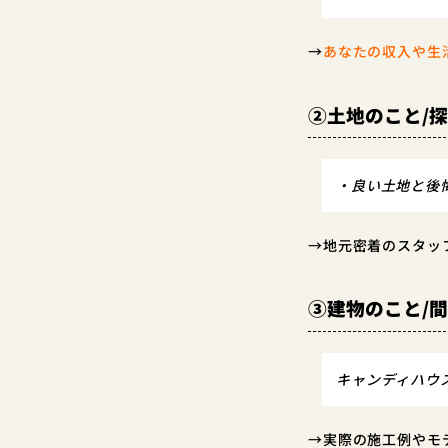
→
あなたの収入や生
②土地のこと/
・良い土地と後
→地元密着のスタッ
③建物のこと/
キャンディハウ
→実際の施工例やモ