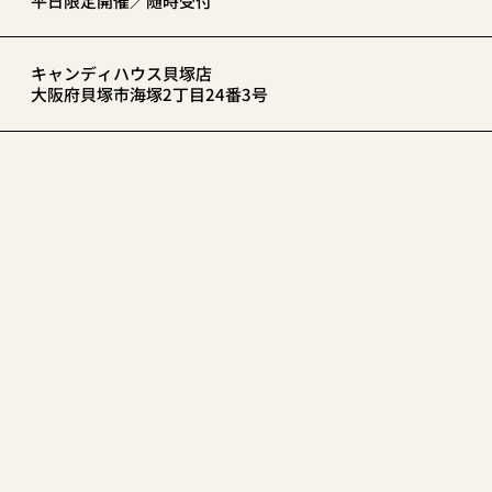
平日限定開催／随時受付
キャンディハウス貝塚店
大阪府貝塚市海塚2丁目24番3号