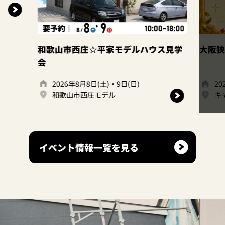
終了
和歌山市西庄☆平家モデルハウス見学
大阪狭山店｜ファ
会
2026年8月8日(土)・9日(日)
2026年7月1日(火
和歌山市西庄モデル
キャンディハウ
イベント情報一覧を見る