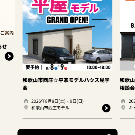
歌山市西庄☆平家モデルハウス見学
和歌山岩出店 ☆建
相談会☆
2026年8月8日(土)・9日(日)
2026年8月8日(土)・
和歌山市西庄モデル
キャンディハウス岩