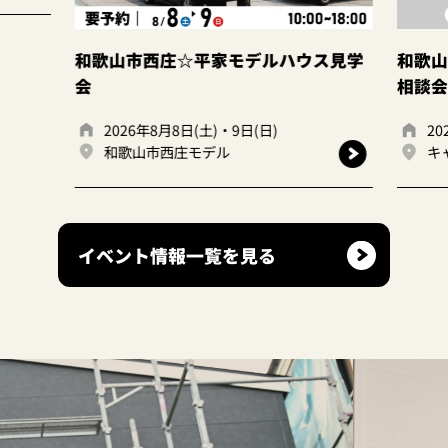
☆平家モデルハウス見学
和歌山岩出店 ☆建て替えor
相談会☆
日(土)・9日(日)
2026年8月8日(土)・9日(日)
庄モデル
キャンディハウス岩出店
イベント情報一覧を見る