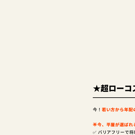
★超ローコ
今！
若い方から年配
🌟今、平屋が選ばれ
✅ バリアフリーで将