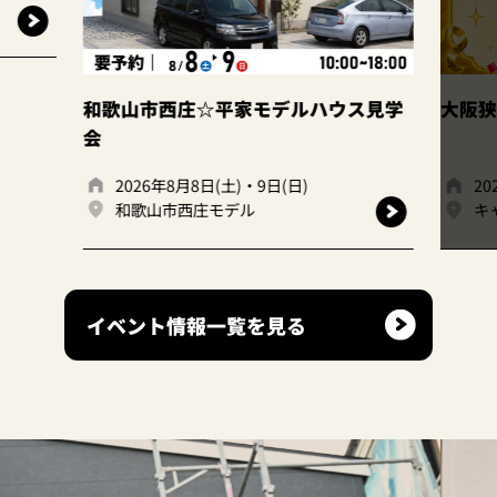
終了
歌山市西庄☆平家モデルハウス見学
大阪狭山店｜ファ
2026年8月8日(土)・9日(日)
2026年7月1日(火
和歌山市西庄モデル
キャンディハウス
イベント情報一覧を見る