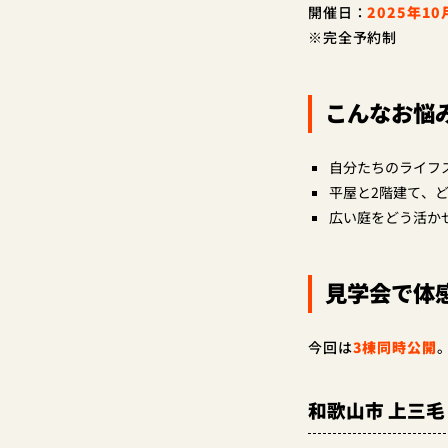
開催日：
2025年1
※完全予約制
こんなお悩
自分たちのライフ
平屋と2階建て、
広い庭をどう活か
見学会で体
今回は
3棟同時公開
和歌山市 上三