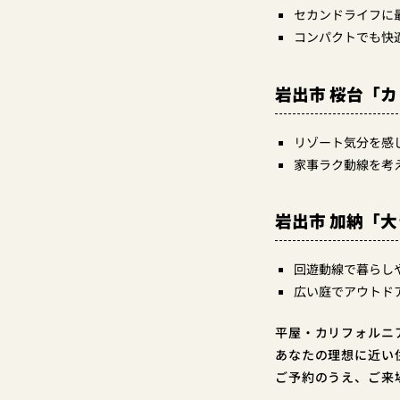
セカンドライフに
コンパクトでも快適
岩出市 桜台「
リゾート気分を感
家事ラク動線を考
岩出市 加納「
回遊動線で暮らし
広い庭でアウトド
平屋・カリフォルニ
あなたの理想に近い
ご予約のうえ、ご来