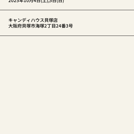
2025年10月4日(土),5日(日)
キャンディハウス貝塚店
大阪府貝塚市海塚2丁目24番3号