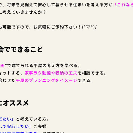
や、将来を見据えて安心して暮らせる住まいを考える方が
「これな
に考えていきませんか？
可能ですので、お気軽にご予約下さい！(^▽^)/
談会でできること
計画
”で建てられる平屋の考え方を学べる。
ィットする、
家事ラク動線や収納の工夫
を相談できる。
合わせた
平屋のプランニングをイメージ
できる。
にオススメ
てたい」
と考えている方。
しで安心したい」
ご夫婦