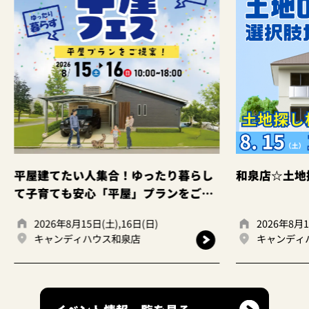
ったり暮らし
和泉店☆土地探し相談会！
プランをご提
日)
2026年8月15日(土),16日(日)
キャンディハウス和泉店