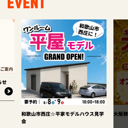
EVENT
らせ
和歌山市西庄☆平家モデルハウス見学
大阪狭
会