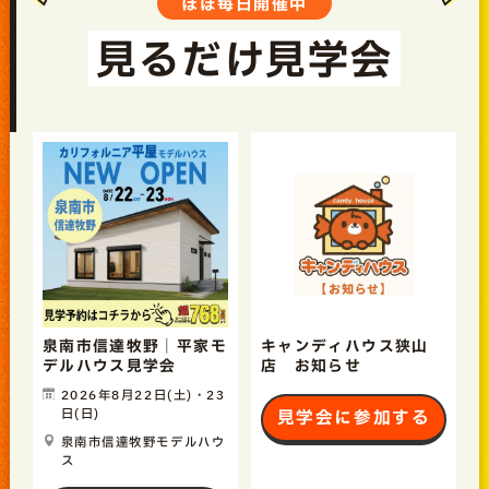
ほぼ毎日開催中
見るだけ見学会
泉南市信達牧野｜平家モ
キャンディハウス狭山
デルハウス見学会
店 お知らせ
2026年8月22日(土)・23
日(日)
見学会に参加する
泉南市信達牧野モデルハウ
ス