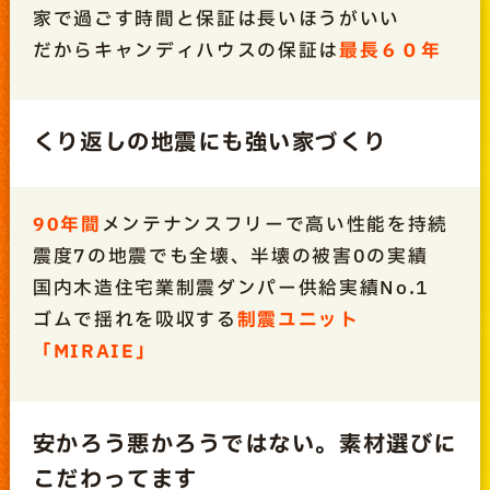
家で過ごす時間と保証は長いほうがいい
だからキャンディハウスの保証は
最長６０年
くり返しの地震にも強い家づくり
90年間
メンテナンスフリーで高い性能を持続
震度7の地震でも全壊、半壊の被害0の実績
国内木造住宅業制震ダンパー供給実績No.1
ゴムで揺れを吸収する
制震ユニット
「MIRAIE」
安かろう悪かろうではない。素材選びに
こだわってます