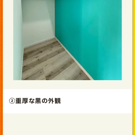
②重厚な黒の外観