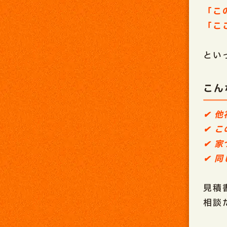
「こ
「こ
とい
こん
✔ 
✔ 
✔ 
✔ 
見積
相談