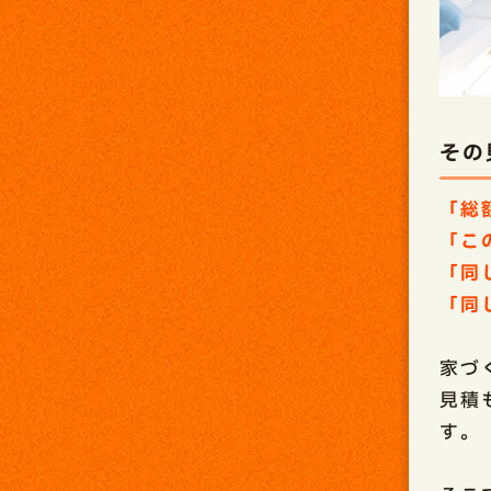
その
「総
「こ
「同
「同
家づ
見積
す。