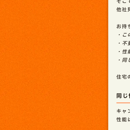
そこ
他社
お持
・こ
・不
・性
・同
住宅
同じ
キャ
性能