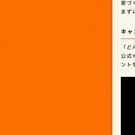
家づ
まず
キャ
「ど
公式
ント