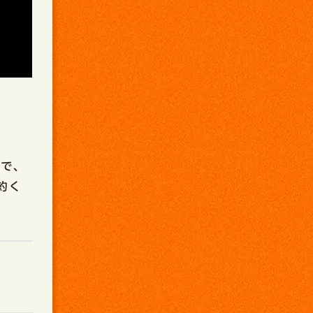
ので、
約く