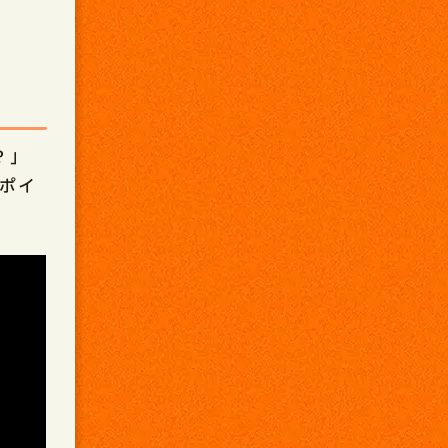
？」
のポイ