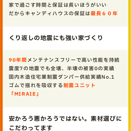
家で過ごす時間と保証は長いほうがいい
だからキャンディハウスの保証は
最長６０年
くり返しの地震にも強い家づくり
90年間
メンテナンスフリーで高い性能を持続
震度7の地震でも全壊、半壊の被害0の実績
国内木造住宅業制震ダンパー供給実績No.1
ゴムで揺れを吸収する
制震ユニット
「MIRAIE」
安かろう悪かろうではない。素材選びに
こだわってます