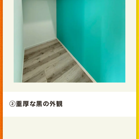
②重厚な黒の外観