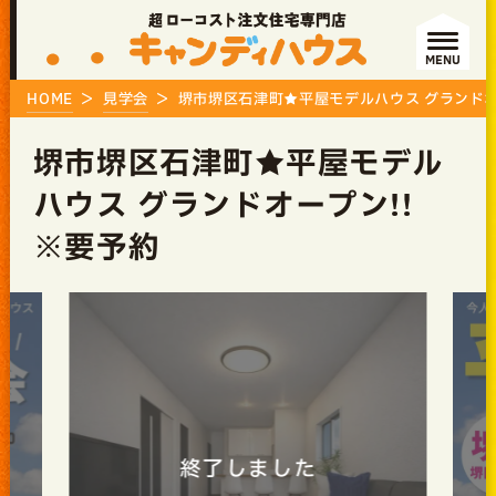
MENU
HOME
見学会
堺市堺区石津町★平屋モデルハウス グランドオ
堺市堺区石津町★平屋モデル
ハウス グランドオープン!!
※要予約
了しました
終了しまし