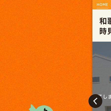
HOME
和
時
終了しました