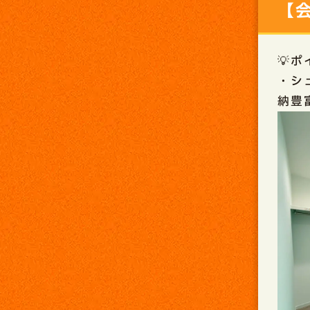
【
💡
・シ
納豊