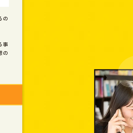
るの
る事
想の