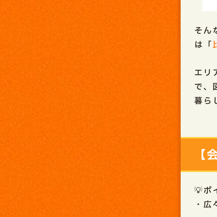
そん
は「
エリ
で、
暮ら
【
💡
・広