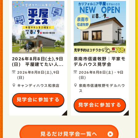
2026年8月8日(土),9日
泉南市信達牧野｜平家モ
(日) 平屋建てたい人...
デルハウス見学会
2026年8月8日(土),9日
2026年8月8日(土)・9日
(日)
(日)
キャンディハウス和泉店
泉南市信達牧野モデルハウ
ス
見学会に参加する
見学会に参加する
見るだけ見学会一覧へ