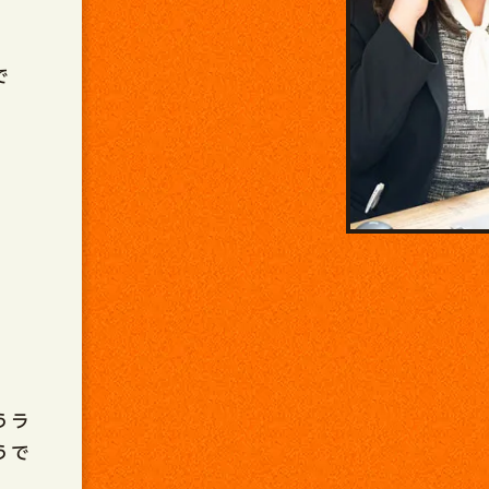
で
うラ
うで