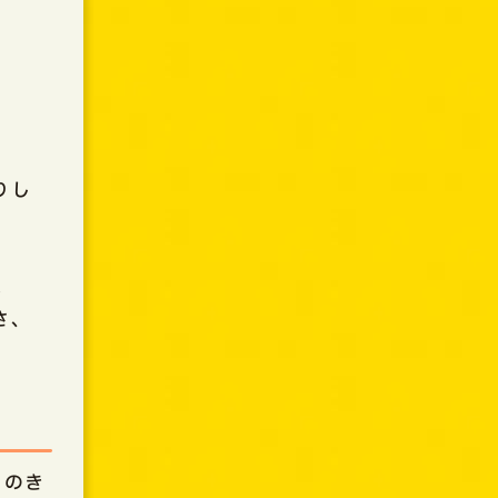
りし
。
さ、
。
りのき