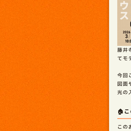
藤井
てモ
今回
図面
光の
🏠
この