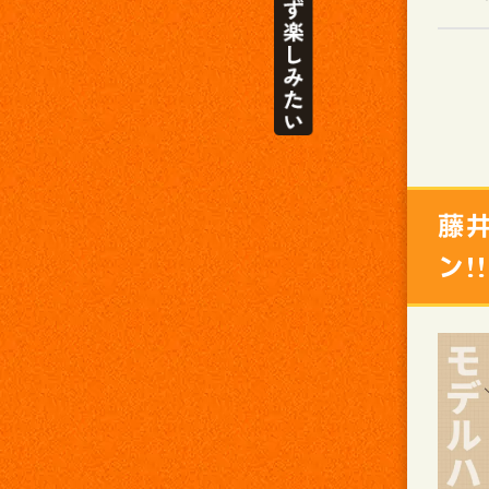
藤
ン!!