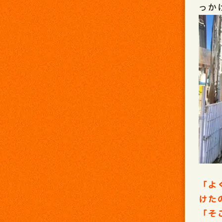
っか
「よ
けた
「そ