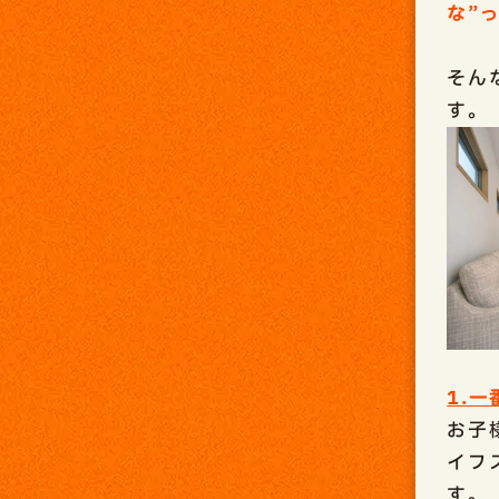
な”
そん
す。
1.
お子
イフ
す。