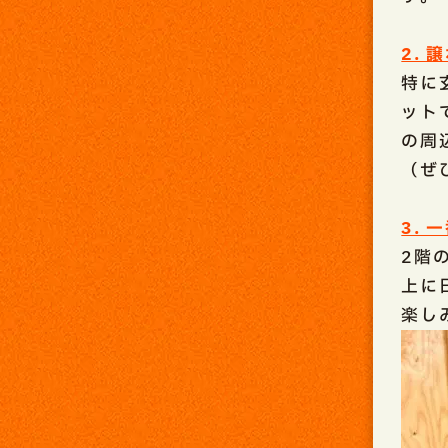
2.
特に
ット
の周
（ぜ
3.
2階
上に
楽し