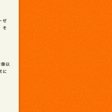
ーゼ
、そ
想像以
常に