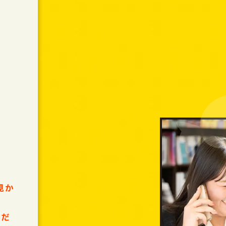
見か
うだ