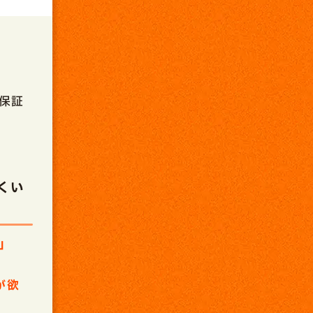
保証
くい
」
が欲