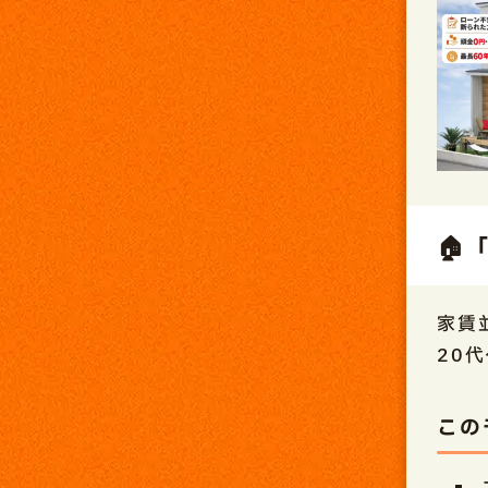
🏠
家賃
20
この