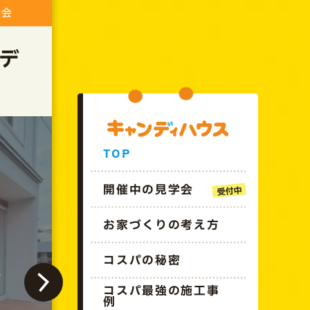
GO!!CANDYHOUSE
学会
モデ
TOP
開催中の見学会
お家づくりの考え方
コスパの秘密
終了しました
コスパ最強の施工事
例