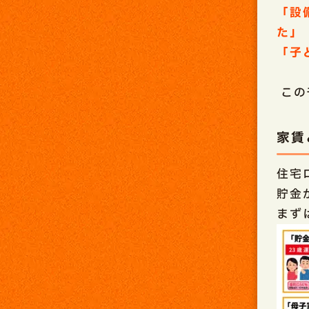
「設
た」
「子
この
家賃
住宅
貯金
まず