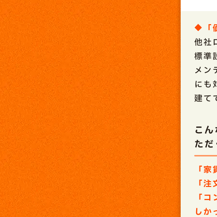
🔶
他社
標準
メン
にも
建て
こん
ただ
「家
「注
「コ
しか