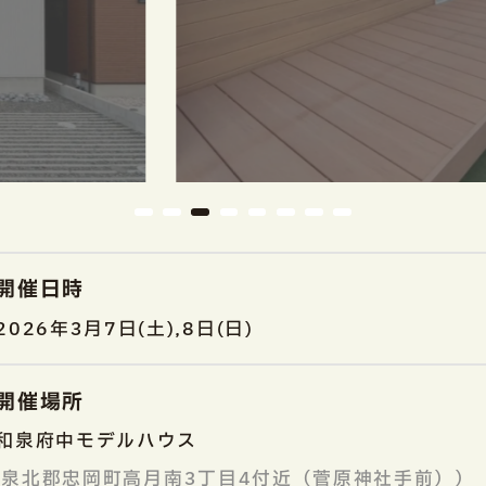
開催日時
2026年3月7日(土),8日(日)
開催場所
和泉府中モデルハウス
（泉北郡忠岡町高月南3丁目4付近（菅原神社手前））