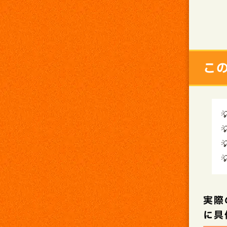
こ
実際
に具