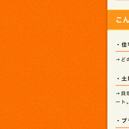
こ
・住
→ど
・土
→貝
ート
・プ