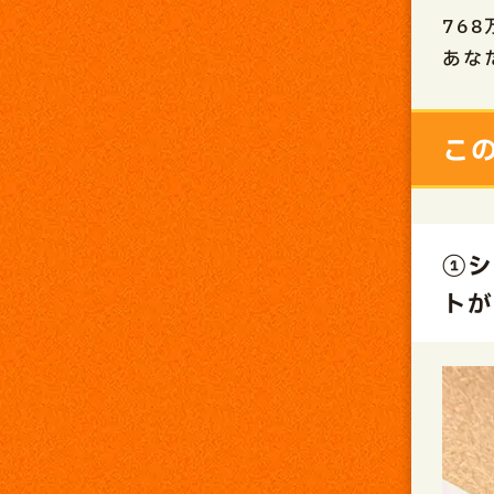
76
あな
こ
①シ
トが