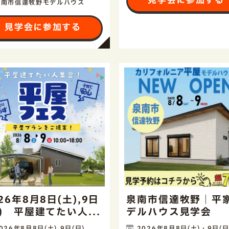
見学会に参加する
泉南市信達牧野モデルハウス
見学会に参加する
26年8月8日(土),9日
泉南市信達牧野｜平
日) 平屋建てたい人...
デルハウス見学会
026年8月8日(土),9日(日)
2026年8月8日(土)・9日(日