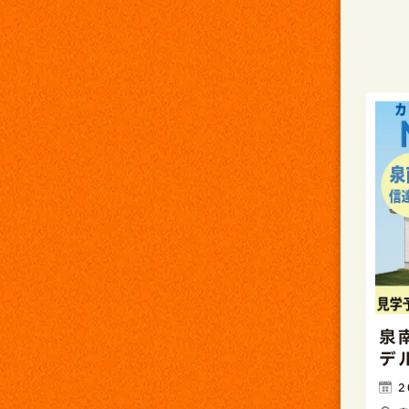
泉
デ
2