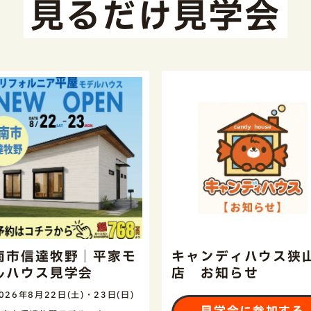
見るだけ見学会
南市信達牧野｜平家モ
キャンディハウス狭
ルハウス見学会
店 お知らせ
026年8月22日(土)・23日(日)