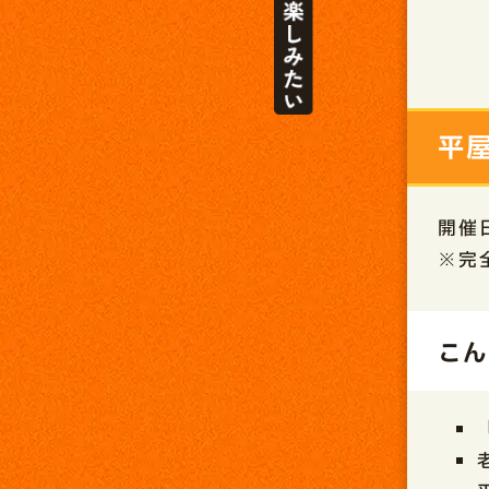
平
開催
※完
こん