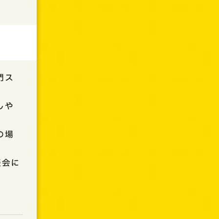
門ス
しや
の場
談会に