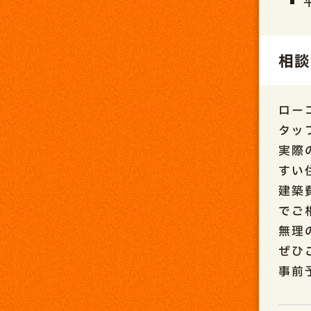
相談
ロー
タッ
実際
すい
建築
でご
無理
ぜひ
事前