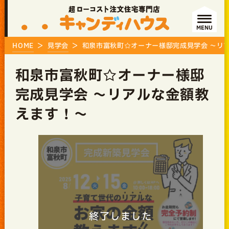
MENU
HOME
見学会
和泉市富秋町☆オーナー様邸完成見学会 ～リ
和泉市富秋町☆オーナー様邸
完成見学会 ～リアルな金額教
えます！～
終了しました