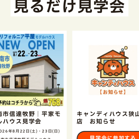
見るだけ見学会
南市信達牧野｜平家モ
キャンディハウス狭
ルハウス見学会
店 お知らせ
026年8月22日(土)・23日(日)
見学会に参加する