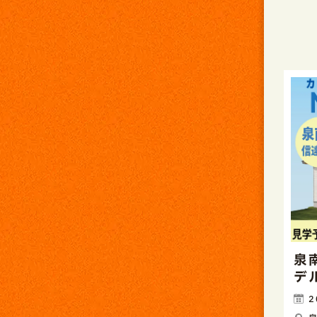
泉
デ
2