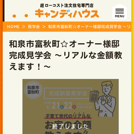
MENU
HOME
見学会
和泉市富秋町☆オーナー様邸完成見学会 ～リ
和泉市富秋町☆オーナー様邸
完成見学会 ～リアルな金額教
えます！～
終了しました