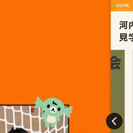
HOME
河
見
終了しました