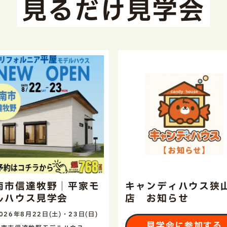
見るだけ見学会
南市信達牧野｜平家モ
キャンディハウス狭
ルハウス見学会
店 お知らせ
026年8月22日(土)・23日(日)
見学会に参加する