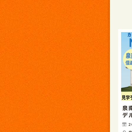
泉
デ
2