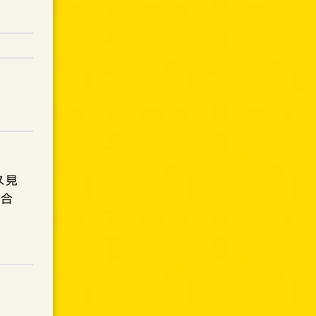
ス見
問合