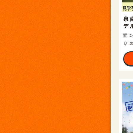
泉
デ
2