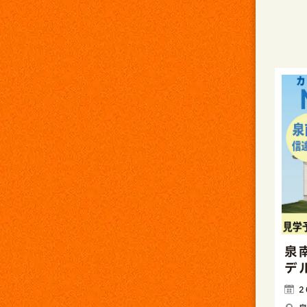
泉
デ
2