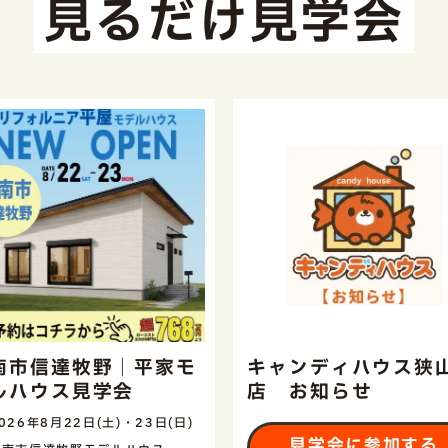
見るだけ見学会
南市信達牧野｜平家モ
キャンディハウス狭
ルハウス見学会
店 お知らせ
026年8月22日(土)・23日(日)
見学会に参加する