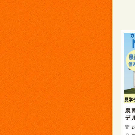
泉
デ
2