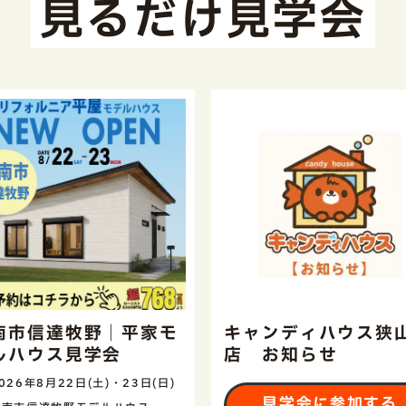
見るだけ見学会
南市信達牧野｜平家モ
キャンディハウス狭
ルハウス見学会
店 お知らせ
026年8月22日(土)・23日(日)
見学会に参加する