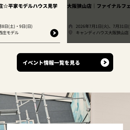
ス見学
大阪狭山店｜ファイナルフェア開催！
大阪
2026年7月1日(火)、7月31日(金)
2
キャンディハウス大阪狭山店
キ
イベント情報一覧を見る