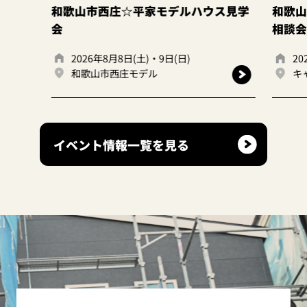
和歌山市西庄☆平家モデルハウス見学
和歌山
会
相談会
2026年8月8日(土)・9日(日)
20
和歌山市西庄モデル
キ
イベント情報一覧を見る