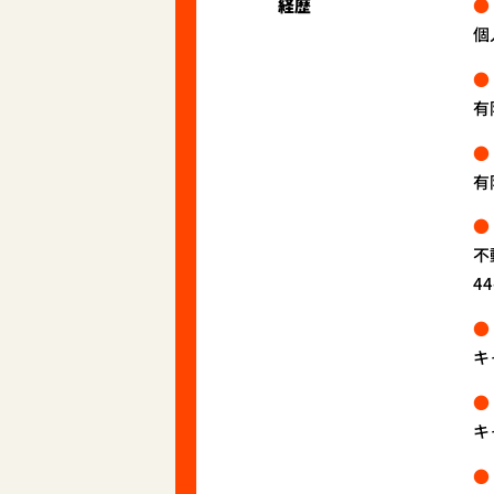
経歴
個
有
有
不
4
キ
キ