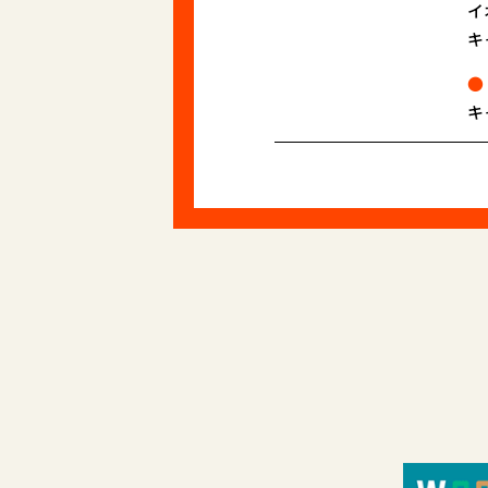
イ
キ
キ