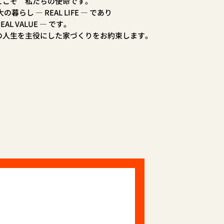
とこそ 私たちの使命です。
らし ― REAL LIFE ― であり
AL VALUE ― です。
の人生を主役にした家づくりをお約束します。